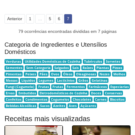
Anterior
1
…
5
6
7
79 ocorrências encontradas divididas em 7 páginas
Categoria de Ingredientes e Utensílios
Domésticos
Verduras
Utilidades Domésticas de Cozinha
Tubérculos
Sorvetes
Sementes
Sem Categoria
Salgados
Sais
Raízes
Plantas
Pizzas
Pimentas
Peixes
Pães
Ovos
Óleos
Oleaginosas
Nozes
Molhos
Massas
Líquidos
Legumes
Lacticínios
Grãos
Gelatinas
Fungi (Cogumelo)
Frutas
Frutas
Fermentos
Farináceos
Especiarias
Ervas
Embutidos
Eletrodomésticos de Cozinha
Doces
Conservas
Confeitos
Condimentos
Cogumelos
Chocolates
Carnes
Biscoitos
Bebidas Alcoólicas
Sucos
Azeites
Aves
Açúcares
Receitas mais visualizadas