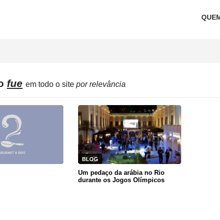
QUE
do
fue
em todo o site
por relevância
BLOG
Um pedaço da arábia no Rio
durante os Jogos Olímpicos