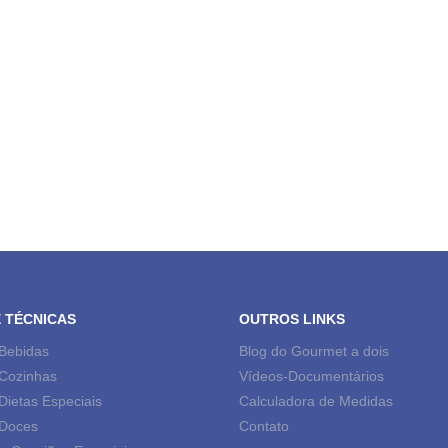
E TÉCNICAS
OUTROS LINKS
 Bebidas
Blog do Gourmet a dois
 Cozinhas
Vídeos-Documentários
Dietas Especiais
Calculadora de Medidas
 Doces
Contato