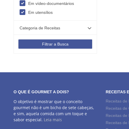
Em vídeo-documentários
Em utensílios
Categoria de Receitas
Filtrar a Busca
O QUE É GOURMET A DOIS?
RECEITAS 
O objetivo é mostrar que o conceito
Receitas de
gourmet não é um bicho de sete cabeças,
Receitas de
e sim, aquela comida com um toque e
Receitas de 
sabor especial.
Leia mais
Receitas de