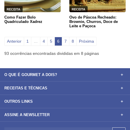
RECEITA
RECEITA
Como Fazer Bolo
Ovo de Páscoa Recheado:
Quadriculado Xadrez
Brownie, Churros, Doce de
Leite e Paçoca
Anterior
1
…
4
5
6
7
8
Próxima
93 ocorrências encontradas divididas em 8 páginas
O QUE É GOURMET A DOIS?
RECEITAS E TÉCNICAS
OUTROS LINKS
ASSINE A NEWSLETTER