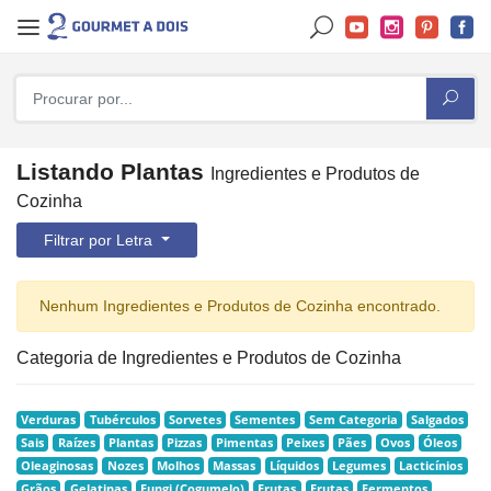
Listando Plantas
Ingredientes e Produtos de
Cozinha
Filtrar por Letra
Nenhum Ingredientes e Produtos de Cozinha encontrado.
Categoria de Ingredientes e Produtos de Cozinha
Verduras
Tubérculos
Sorvetes
Sementes
Sem Categoria
Salgados
Sais
Raízes
Plantas
Pizzas
Pimentas
Peixes
Pães
Ovos
Óleos
Oleaginosas
Nozes
Molhos
Massas
Líquidos
Legumes
Lacticínios
Grãos
Gelatinas
Fungi (Cogumelo)
Frutas
Frutas
Fermentos