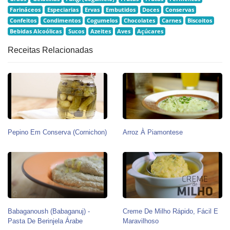
Farináceos
Especiarias
Ervas
Embutidos
Doces
Conservas
Confeitos
Condimentos
Cogumelos
Chocolates
Carnes
Biscoitos
Bebidas Alcoólicas
Sucos
Azeites
Aves
Açúcares
Receitas Relacionadas
Pepino Em Conserva (Cornichon)
Arroz À Piamontese
Babaganoush (babaganuj) -
Creme De Milho Rápido, Fácil E
Pasta De Berinjela Árabe
Maravilhoso