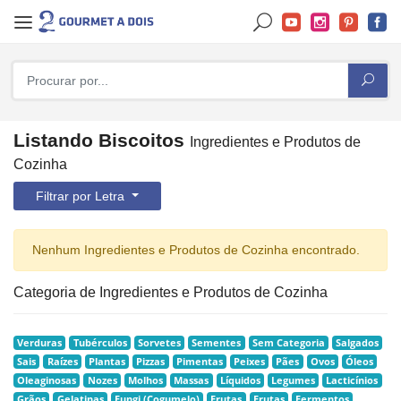
Listando Biscoitos
Ingredientes e Produtos de
Cozinha
Filtrar por Letra
Nenhum Ingredientes e Produtos de Cozinha encontrado.
Categoria de Ingredientes e Produtos de Cozinha
Verduras
Tubérculos
Sorvetes
Sementes
Sem Categoria
Salgados
Sais
Raízes
Plantas
Pizzas
Pimentas
Peixes
Pães
Ovos
Óleos
Oleaginosas
Nozes
Molhos
Massas
Líquidos
Legumes
Lacticínios
Grãos
Gelatinas
Fungi (Cogumelo)
Frutas
Frutas
Fermentos