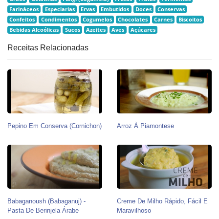
Farináceos
Especiarias
Ervas
Embutidos
Doces
Conservas
Confeitos
Condimentos
Cogumelos
Chocolates
Carnes
Biscoitos
Bebidas Alcoólicas
Sucos
Azeites
Aves
Açúcares
Receitas Relacionadas
Pepino Em Conserva (Cornichon)
Arroz À Piamontese
Babaganoush (babaganuj) -
Creme De Milho Rápido, Fácil E
Pasta De Berinjela Árabe
Maravilhoso