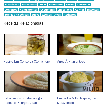
Farináceos
Especiarias
Ervas
Embutidos
Doces
Conservas
Confeitos
Condimentos
Cogumelos
Chocolates
Carnes
Biscoitos
Bebidas Alcoólicas
Sucos
Azeites
Aves
Açúcares
Receitas Relacionadas
Pepino Em Conserva (Cornichon)
Arroz À Piamontese
Babaganoush (babaganuj) -
Creme De Milho Rápido, Fácil E
Pasta De Berinjela Árabe
Maravilhoso