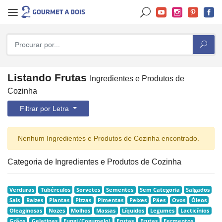
Listando Frutas
Ingredientes e Produtos de
Cozinha
Filtrar por Letra
Nenhum Ingredientes e Produtos de Cozinha encontrado.
Categoria de Ingredientes e Produtos de Cozinha
Verduras
Tubérculos
Sorvetes
Sementes
Sem Categoria
Salgados
Sais
Raízes
Plantas
Pizzas
Pimentas
Peixes
Pães
Ovos
Óleos
Oleaginosas
Nozes
Molhos
Massas
Líquidos
Legumes
Lacticínios
Grãos
Gelatinas
Fungi (Cogumelo)
Frutas
Frutas
Fermentos