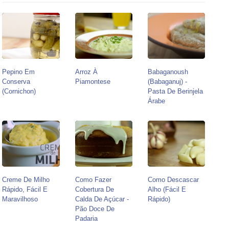
Pepino Em
Arroz À
Babaganoush
Conserva
Piamontese
(babaganuj) -
(Cornichon)
Pasta De Berinjela
Árabe
Creme De Milho
Como Fazer
Como Descascar
Rápido, Fácil E
Cobertura De
Alho (Fácil E
Maravilhoso
Calda De Açúcar -
Rápido)
Pão Doce De
Padaria