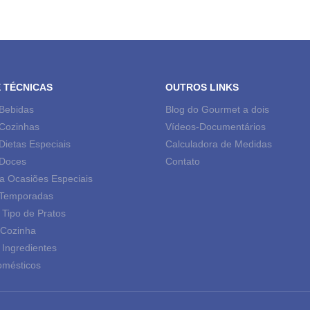
E TÉCNICAS
OUTROS LINKS
 Bebidas
Blog do Gourmet a dois
 Cozinhas
Vídeos-Documentários
Dietas Especiais
Calculadora de Medidas
 Doces
Contato
a Ocasiões Especiais
 Temporadas
 Tipo de Pratos
 Cozinha
 Ingredientes
omésticos