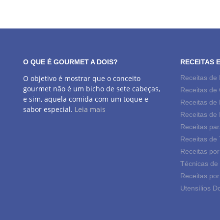
O QUE É GOURMET A DOIS?
RECEITAS 
O objetivo é mostrar que o conceito
Receitas de
gourmet não é um bicho de sete cabeças,
Receitas de
e sim, aquela comida com um toque e
Receitas de 
sabor especial.
Leia mais
Receitas de
Receitas par
Receitas de
Receitas por
Técnicas de
Receitas por
Utensílios D