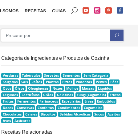
M SOMOS
RECEITAS
GUIAS
Categoria de Ingredientes e Produtos de Cozinha
Verduras
Tubérculos
Sorvetes
Sementes
Sem Categoria
Salgados
Sais
Raízes
Plantas
Pizzas
Pimentas
Peixes
Pães
Ovos
Óleos
Oleaginosas
Nozes
Molhos
Massas
Líquidos
Legumes
Lacticínios
Grãos
Gelatinas
Fungi (Cogumelo)
Frutas
Frutas
Fermentos
Farináceos
Especiarias
Ervas
Embutidos
Doces
Conservas
Confeitos
Condimentos
Cogumelos
Chocolates
Carnes
Biscoitos
Bebidas Alcoólicas
Sucos
Azeites
Aves
Açúcares
Receitas Relacionadas