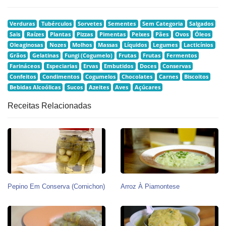
Verduras
Tubérculos
Sorvetes
Sementes
Sem Categoria
Salgados
Sais
Raízes
Plantas
Pizzas
Pimentas
Peixes
Pães
Ovos
Óleos
Oleaginosas
Nozes
Molhos
Massas
Líquidos
Legumes
Lacticínios
Grãos
Gelatinas
Fungi (Cogumelo)
Frutas
Frutas
Fermentos
Farináceos
Especiarias
Ervas
Embutidos
Doces
Conservas
Confeitos
Condimentos
Cogumelos
Chocolates
Carnes
Biscoitos
Bebidas Alcoólicas
Sucos
Azeites
Aves
Açúcares
Receitas Relacionadas
Pepino Em Conserva (Cornichon)
Arroz À Piamontese