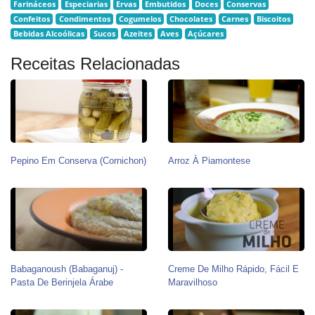
Farináceos
Especiarias
Ervas
Embutidos
Doces
Conservas
Confeitos
Condimentos
Cogumelos
Chocolates
Carnes
Biscoitos
Bebidas Alcoólicas
Sucos
Azeites
Aves
Açúcares
Receitas Relacionadas
Pepino Em Conserva (Cornichon)
Arroz À Piamontese
Babaganoush (babaganuj) -
Creme De Milho Rápido, Fácil E
Pasta De Berinjela Árabe
Maravilhoso