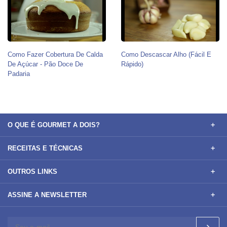
Como Fazer Cobertura De Calda
Como Descascar Alho (Fácil E
De Açúcar - Pão Doce De
Rápido)
Padaria
O QUE É GOURMET A DOIS?
RECEITAS E TÉCNICAS
OUTROS LINKS
ASSINE A NEWSLETTER