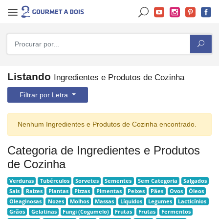
Listando
Ingredientes e Produtos de Cozinha
Filtrar por Letra
Nenhum Ingredientes e Produtos de Cozinha encontrado.
Categoria de Ingredientes e Produtos
de Cozinha
Verduras
Tubérculos
Sorvetes
Sementes
Sem Categoria
Salgados
Sais
Raízes
Plantas
Pizzas
Pimentas
Peixes
Pães
Ovos
Óleos
Oleaginosas
Nozes
Molhos
Massas
Líquidos
Legumes
Lacticínios
Grãos
Gelatinas
Fungi (Cogumelo)
Frutas
Frutas
Fermentos