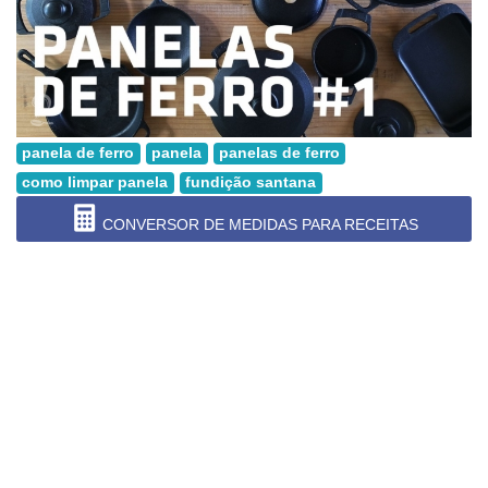
panela de ferro
panela
panelas de ferro
como limpar panela
fundição santana
CONVERSOR DE MEDIDAS PARA RECEITAS