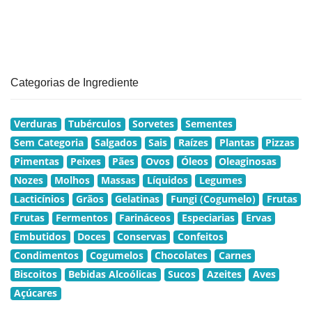
Categorias de Ingrediente
Verduras
Tubérculos
Sorvetes
Sementes
Sem Categoria
Salgados
Sais
Raízes
Plantas
Pizzas
Pimentas
Peixes
Pães
Ovos
Óleos
Oleaginosas
Nozes
Molhos
Massas
Líquidos
Legumes
Lacticínios
Grãos
Gelatinas
Fungi (Cogumelo)
Frutas
Frutas
Fermentos
Farináceos
Especiarias
Ervas
Embutidos
Doces
Conservas
Confeitos
Condimentos
Cogumelos
Chocolates
Carnes
Biscoitos
Bebidas Alcoólicas
Sucos
Azeites
Aves
Açúcares