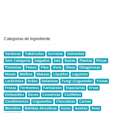
Categorias de Ingrediente
Verduras
Tubérculos
Sorvetes
Sementes
Sem Categoria
Salgados
Sais
Raízes
Plantas
Pizzas
Pimentas
Peixes
Pães
Ovos
Óleos
Oleaginosas
Nozes
Molhos
Massas
Líquidos
Legumes
Lacticínios
Grãos
Gelatinas
Fungi (Cogumelo)
Frutas
Frutas
Fermentos
Farináceos
Especiarias
Ervas
Embutidos
Doces
Conservas
Confeitos
Condimentos
Cogumelos
Chocolates
Carnes
Biscoitos
Bebidas Alcoólicas
Sucos
Azeites
Aves