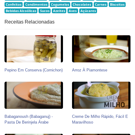
Confeitos
Condimentos
Cogumelos
Chocolates
Carnes
Biscoitos
Bebidas Alcoólicas
Sucos
Azeites
Aves
Açúcares
Receitas Relacionadas
Pepino Em Conserva (Cornichon)
Arroz À Piamontese
Babaganoush (babaganuj) -
Creme De Milho Rápido, Fácil E
Pasta De Berinjela Árabe
Maravilhoso