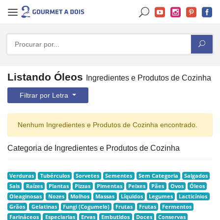
Listando Óleos
Ingredientes e Produtos de Cozinha
Filtrar por Letra
Nenhum Ingredientes e Produtos de Cozinha encontrado.
Categoria de Ingredientes e Produtos de Cozinha
Verduras
Tubérculos
Sorvetes
Sementes
Sem Categoria
Salgados
Sais
Raízes
Plantas
Pizzas
Pimentas
Peixes
Pães
Ovos
Óleos
Oleaginosas
Nozes
Molhos
Massas
Líquidos
Legumes
Lacticínios
Grãos
Gelatinas
Fungi (Cogumelo)
Frutas
Frutas
Fermentos
Farináceos
Especiarias
Ervas
Embutidos
Doces
Conservas