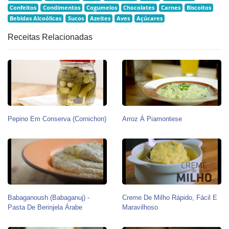
Confeitos
Condimentos
Cogumelos
Chocolates
Carnes
Biscoitos
Bebidas Alcoólicas
Sucos
Azeites
Aves
Açúcares
Receitas Relacionadas
Pepino Em Conserva (Cornichon)
Arroz À Piamontese
Babaganoush (babaganuj) -
Creme De Milho Rápido, Fácil E
Pasta De Berinjela Árabe
Maravilhoso