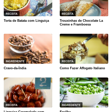
RECEITA
RECEITA
Torta de Batata com Linguiça
Trouxinhas de Chocolate La
Creme e Framboesa
INGREDIENTE
RECEITA
Cravo-da-Índia
Como Fazer Affogato Italiano
RECEITA
INGREDIENTE
Linguiça Caramelada com
Ervilha