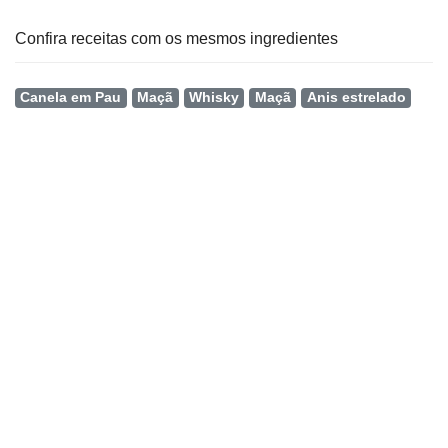
Confira receitas com os mesmos ingredientes
Canela em Pau
Maçã
Whisky
Maçã
Anis estrelado