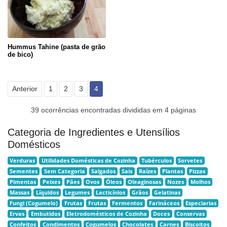
Hummus Tahine (pasta de grão
de bico)
Anterior
1
2
3
4
39 ocorrências encontradas divididas em 4 páginas
Categoria de Ingredientes e Utensílios
Domésticos
Verduras
Utilidades Domésticas de Cozinha
Tubérculos
Sorvetes
Sementes
Sem Categoria
Salgados
Sais
Raízes
Plantas
Pizzas
Pimentas
Peixes
Pães
Ovos
Óleos
Oleaginosas
Nozes
Molhos
Massas
Líquidos
Legumes
Lacticínios
Grãos
Gelatinas
Fungi (Cogumelo)
Frutas
Frutas
Fermentos
Farináceos
Especiarias
Ervas
Embutidos
Eletrodomésticos de Cozinha
Doces
Conservas
Confeitos
Condimentos
Cogumelos
Chocolates
Carnes
Biscoitos