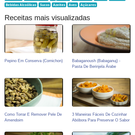
Bebidas Alcoólicas
Sucos
Azeites
Aves
Açúcares
Receitas mais visualizadas
Pepino Em Conserva (Cornichon)
Babaganoush (babaganuj) -
Pasta De Berinjela Árabe
Como Torrar E Remover Pele De
3 Maneiras Fáceis De Cozinhar
Amendoim
Abóbora Para Preservar O Sabor