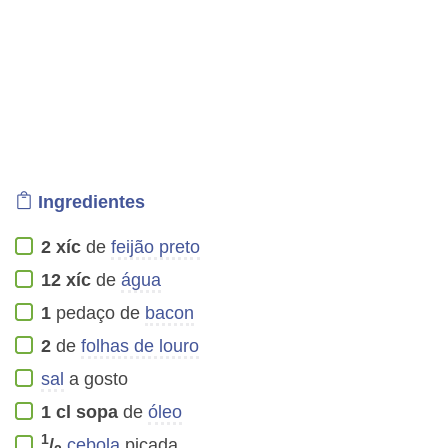
Ingredientes
2
xíc
de
feijão preto
12
xíc
de
água
1
pedaço de
bacon
2
de
folhas de louro
sal
a gosto
1
cl sopa
de
óleo
1
/
cebola
picada