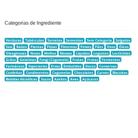
Categorias de Ingrediente
Verduras
Tubérculos
Sorvetes
Sementes
Sem Categoria
Salgados
Sais
Raízes
Plantas
Pizzas
Pimentas
Peixes
Pães
Ovos
Óleos
Oleaginosas
Nozes
Molhos
Massas
Líquidos
Legumes
Lacticínios
Grãos
Gelatinas
Fungi (Cogumelo)
Frutas
Frutas
Fermentos
Farináceos
Especiarias
Ervas
Embutidos
Doces
Conservas
Confeitos
Condimentos
Cogumelos
Chocolates
Carnes
Biscoitos
Bebidas Alcoólicas
Sucos
Azeites
Aves
Açúcares