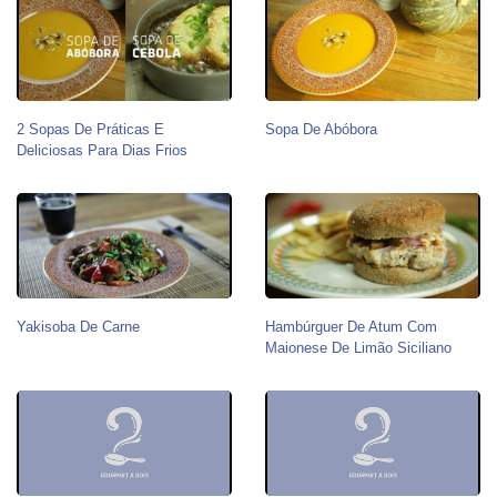
2 Sopas De Práticas E
Sopa De Abóbora
Deliciosas Para Dias Frios
Yakisoba De Carne
Hambúrguer De Atum Com
Maionese De Limão Siciliano